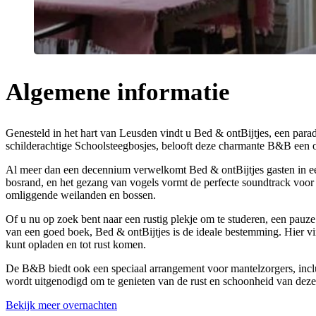
Algemene informatie
Genesteld in het hart van Leusden vindt u Bed & ontBijtjes, een parad
schilderachtige Schoolsteegbosjes, belooft deze charmante B&B een on
Al meer dan een decennium verwelkomt Bed & ontBijtjes gasten in een o
bosrand, en het gezang van vogels vormt de perfecte soundtrack voor 
omliggende weilanden en bossen.
Of u nu op zoek bent naar een rustig plekje om te studeren, een pau
van een goed boek, Bed & ontBijtjes is de ideale bestemming. Hier vi
kunt opladen en tot rust komen.
De B&B biedt ook een speciaal arrangement voor mantelzorgers, inclus
wordt uitgenodigd om te genieten van de rust en schoonheid van deze
Bekijk meer overnachten