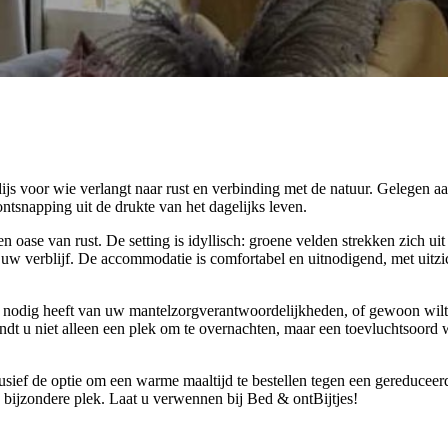
ijs voor wie verlangt naar rust en verbinding met de natuur. Gelegen a
tsnapping uit de drukte van het dagelijks leven.
ase van rust. De setting is idyllisch: groene velden strekken zich uit 
uw verblijf. De accommodatie is comfortabel en uitnodigend, met uitzi
ze nodig heeft van uw mantelzorgverantwoordelijkheden, of gewoon wilt
ndt u niet alleen een plek om te overnachten, maar een toevluchtsoord 
ief de optie om een warme maaltijd te bestellen tegen een gereduceerd
 bijzondere plek. Laat u verwennen bij Bed & ontBijtjes!