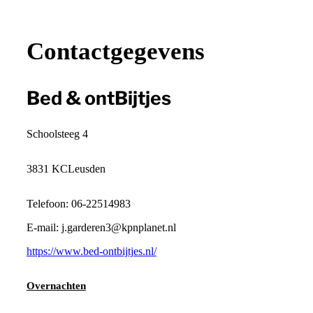
+
−
Contactgegevens
Bed & ontBijtjes
Schoolsteeg 4
3831 KC
Leusden
Telefoon: 06-22514983
E-mail: j.garderen3@kpnplanet.nl
https://www.bed-ontbijtjes.nl/
Overnachten