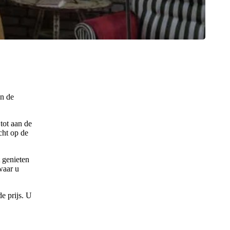
an de
tot aan de
cht op de
 genieten
waar u
e prijs. U
Leaflet
|
©
OpenStreetMap
contributors ©
CARTO