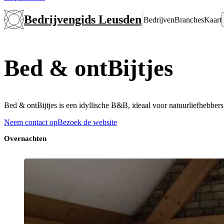
Bedrijvengids Leusden
Bedrijven
Branches
Kaart
Bed & ontBijtjes
Bed & ontBijtjes is een idyllische B&B, ideaal voor natuurliefhebber
Neem contact op
Bezoek de website
Overnachten