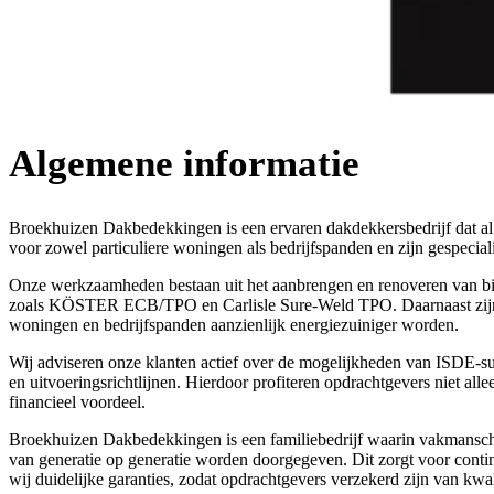
Algemene informatie
Broekhuizen Dakbedekkingen is een ervaren dakdekkersbedrijf dat a
voor zowel particuliere woningen als bedrijfspanden en zijn gespeciali
Onze werkzaamheden bestaan uit het aanbrengen en renoveren van 
zoals KÖSTER ECB/TPO en Carlisle Sure-Weld TPO. Daarnaast zijn wi
woningen en bedrijfspanden aanzienlijk energiezuiniger worden.
Wij adviseren onze klanten actief over de mogelijkheden van ISDE-su
en uitvoeringsrichtlijnen. Hierdoor profiteren opdrachtgevers niet a
financieel voordeel.
Broekhuizen Dakbedekkingen is een familiebedrijf waarin vakmanscha
van generatie op generatie worden doorgegeven. Dit zorgt voor cont
wij duidelijke garanties, zodat opdrachtgevers verzekerd zijn van kwal