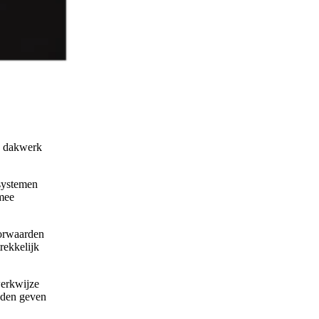
n dakwerk
systemen
mee
oorwaarden
rekkelijk
werkwijze
eden geven