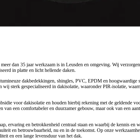
l meer dan 35 jaar werkzaam is in Leusden en omgeving. Wij verzorge
seerd in platte en licht hellende daken.
bitumineuze dakbedekkingen, shingles, PVC, EPDM en hoogwaardige 
j sterk gespecialiseerd in dakisolatie, waaronder PIR-isolatie, waar
bsidie voor dakisolatie en houden hierbij rekening met de geldende v
lleen van een comfortabeler en duurzamer gebouw, maar ook van een aant
p, ervaring en betrokkenheid centraal staan en waarbij de kennis en 
inuïteit en betrouwbaarheid, nu en in de toekomst. Op onze werkzaamh
iteit en een lange levensduur van het dak.