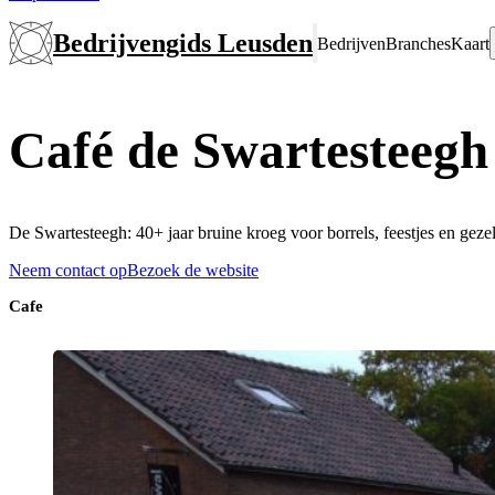
Bedrijvengids Leusden
Bedrijven
Branches
Kaart
Café de Swartesteegh
De Swartesteegh: 40+ jaar bruine kroeg voor borrels, feestjes en gezel
Neem contact op
Bezoek de website
Cafe