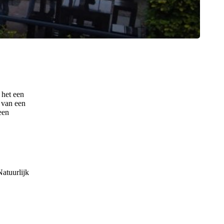
 het een
 van een
een
atuurlijk
Leaflet
|
©
OpenStreetMap
contributors ©
CARTO