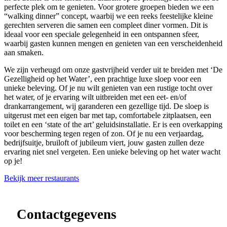
perfecte plek om te genieten. Voor grotere groepen bieden we een
“walking dinner” concept, waarbij we een reeks feestelijke kleine
gerechten serveren die samen een compleet diner vormen. Dit is
ideaal voor een speciale gelegenheid in een ontspannen sfeer,
waarbij gasten kunnen mengen en genieten van een verscheidenheid
aan smaken.
We zijn verheugd om onze gastvrijheid verder uit te breiden met ‘De
Gezelligheid op het Water’, een prachtige luxe sloep voor een
unieke beleving. Of je nu wilt genieten van een rustige tocht over
het water, of je ervaring wilt uitbreiden met een eet- en/of
drankarrangement, wij garanderen een gezellige tijd. De sloep is
uitgerust met een eigen bar met tap, comfortabele zitplaatsen, een
toilet en een ‘state of the art’ geluidsinstallatie. Er is een overkapping
voor bescherming tegen regen of zon. Of je nu een verjaardag,
bedrijfsuitje, bruiloft of jubileum viert, jouw gasten zullen deze
ervaring niet snel vergeten. Een unieke beleving op het water wacht
op je!
Bekijk meer restaurants
Leaflet
|
©
OpenStreetMap
contributors ©
CARTO
+
−
Contactgegevens