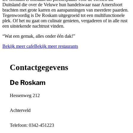
Duitsland die over de Veluwe hun handelswaar naar Amersfoort
brachten met grote karren en aanspanningen van meerdere paarden.
Tegenwoordig is De Roskam uitgegroeid tot een multifunctionele
plek. Of het nu gaat om culinair genieten, vergaderen of in alle rust
een uitstekende nachtrust vinden.
“Wat een gemak, alles onder één dak!”
Bekijk meer cafe
Bekijk meer restaurants
Leaflet
|
©
OpenStreetMap
contributors ©
CARTO
+
−
Contactgegevens
De Roskam
Hessenweg 212
Achterveld
Telefoon: 0342-451223