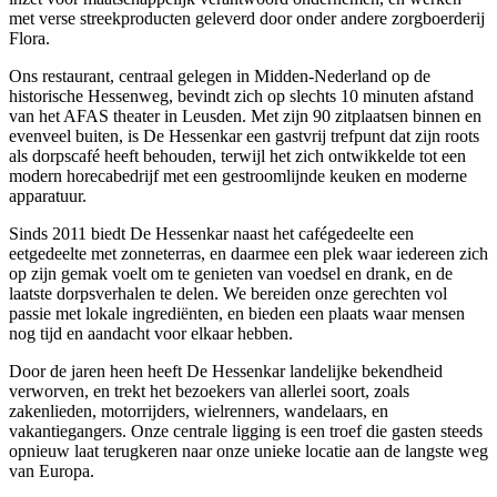
met verse streekproducten geleverd door onder andere zorgboerderij
Flora.
Ons restaurant, centraal gelegen in Midden-Nederland op de
historische Hessenweg, bevindt zich op slechts 10 minuten afstand
van het AFAS theater in Leusden. Met zijn 90 zitplaatsen binnen en
evenveel buiten, is De Hessenkar een gastvrij trefpunt dat zijn roots
als dorpscafé heeft behouden, terwijl het zich ontwikkelde tot een
modern horecabedrijf met een gestroomlijnde keuken en moderne
apparatuur.
Sinds 2011 biedt De Hessenkar naast het cafégedeelte een
eetgedeelte met zonneterras, en daarmee een plek waar iedereen zich
op zijn gemak voelt om te genieten van voedsel en drank, en de
laatste dorpsverhalen te delen. We bereiden onze gerechten vol
passie met lokale ingrediënten, en bieden een plaats waar mensen
nog tijd en aandacht voor elkaar hebben.
Door de jaren heen heeft De Hessenkar landelijke bekendheid
verworven, en trekt het bezoekers van allerlei soort, zoals
zakenlieden, motorrijders, wielrenners, wandelaars, en
vakantiegangers. Onze centrale ligging is een troef die gasten steeds
opnieuw laat terugkeren naar onze unieke locatie aan de langste weg
van Europa.