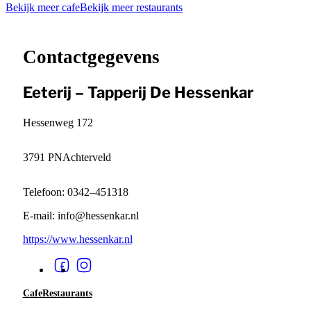
Bekijk meer cafe
Bekijk meer restaurants
Leaflet
|
©
OpenStreetMap
contributors ©
CARTO
+
−
Contactgegevens
Eeterij – Tapperij De Hessenkar
Hessenweg 172
3791 PN
Achterveld
Telefoon: 0342–451318
E-mail: info@hessenkar.nl
https://www.hessenkar.nl
Cafe
Restaurants