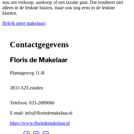
nou om verkoop, aankoop of een taxatie gaat. Dat resulteert niet
alleen in de leukste huizen, maar ook nog eens in de leukste
klanten.
Bekijk meer makelaars
Leaflet
|
©
OpenStreetMap
contributors ©
CARTO
+
−
Contactgegevens
Floris de Makelaar
Plantageweg 11-B
3833 AZ
Leusden
Telefoon: 033-2089066
E-mail: info@florisdemakelaar.nl
https://www.florisdemakelaar.nl