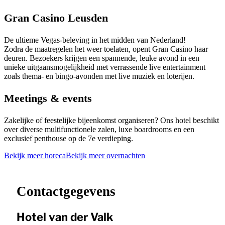
Gran Casino Leusden
De ultieme Vegas-beleving in het midden van Nederland!
Zodra de maatregelen het weer toelaten, opent Gran Casino haar
deuren. Bezoekers krijgen een spannende, leuke avond in een
unieke uitgaansmogelijkheid met verrassende live entertainment
zoals thema- en bingo-avonden met live muziek en loterijen.
Meetings & events
Zakelijke of feestelijke bijeenkomst organiseren? Ons hotel beschikt
over diverse multifunctionele zalen, luxe boardrooms en een
exclusief penthouse op de 7e verdieping.
Bekijk meer horeca
Bekijk meer overnachten
Leaflet
|
©
OpenStreetMap
contributors ©
CARTO
+
−
Contactgegevens
Hotel van der Valk