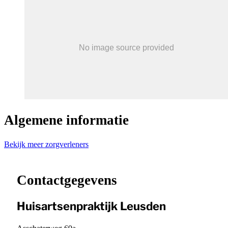
Algemene informatie
Bekijk meer zorgverleners
Leaflet
|
©
OpenStreetMap
contributors ©
CARTO
+
−
Contactgegevens
Huisartsenpraktijk Leusden