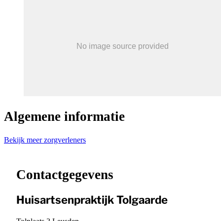
Algemene informatie
Bekijk meer zorgverleners
Leaflet
|
©
OpenStreetMap
contributors ©
CARTO
+
−
Contactgegevens
Huisartsenpraktijk Tolgaarde