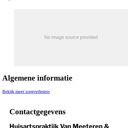
Algemene informatie
Bekijk meer zorgverleners
Leaflet
|
©
OpenStreetMap
contributors ©
CARTO
+
−
Contactgegevens
Huisartspraktijk Van Meeteren &