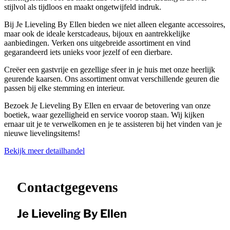
stijlvol als tijdloos en maakt ongetwijfeld indruk.
Bij Je Lieveling By Ellen bieden we niet alleen elegante accessoires,
maar ook de ideale kerstcadeaus, bijoux en aantrekkelijke
aanbiedingen. Verken ons uitgebreide assortiment en vind
gegarandeerd iets unieks voor jezelf of een dierbare.
Creëer een gastvrije en gezellige sfeer in je huis met onze heerlijk
geurende kaarsen. Ons assortiment omvat verschillende geuren die
passen bij elke stemming en interieur.
Bezoek Je Lieveling By Ellen en ervaar de betovering van onze
boetiek, waar gezelligheid en service voorop staan. Wij kijken
ernaar uit je te verwelkomen en je te assisteren bij het vinden van je
nieuwe lievelingsitems!
Bekijk meer detailhandel
Leaflet
|
©
OpenStreetMap
contributors ©
CARTO
+
−
Contactgegevens
Je Lieveling By Ellen