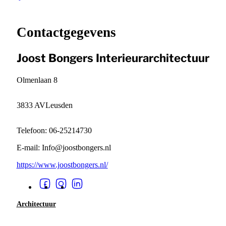
+
−
Contactgegevens
Joost Bongers Interieurarchitectuur
Olmenlaan 8
3833 AV
Leusden
Telefoon: 06-25214730
E-mail: Info@joostbongers.nl
https://www.joostbongers.nl/
Architectuur