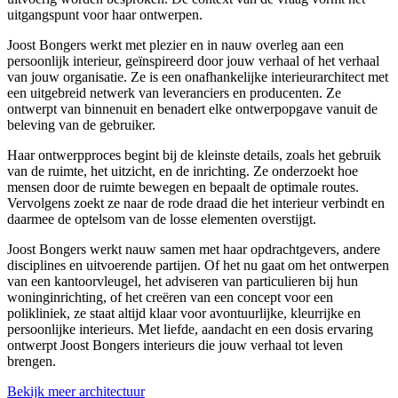
uitgangspunt voor haar ontwerpen.
Joost Bongers werkt met plezier en in nauw overleg aan een
persoonlijk interieur, geïnspireerd door jouw verhaal of het verhaal
van jouw organisatie. Ze is een onafhankelijke interieurarchitect met
een uitgebreid netwerk van leveranciers en producenten. Ze
ontwerpt van binnenuit en benadert elke ontwerpopgave vanuit de
beleving van de gebruiker.
Haar ontwerpproces begint bij de kleinste details, zoals het gebruik
van de ruimte, het uitzicht, en de inrichting. Ze onderzoekt hoe
mensen door de ruimte bewegen en bepaalt de optimale routes.
Vervolgens zoekt ze naar de rode draad die het interieur verbindt en
daarmee de optelsom van de losse elementen overstijgt.
Joost Bongers werkt nauw samen met haar opdrachtgevers, andere
disciplines en uitvoerende partijen. Of het nu gaat om het ontwerpen
van een kantoorvleugel, het adviseren van particulieren bij hun
woninginrichting, of het creëren van een concept voor een
polikliniek, ze staat altijd klaar voor avontuurlijke, kleurrijke en
persoonlijke interieurs. Met liefde, aandacht en een dosis ervaring
ontwerpt Joost Bongers interieurs die jouw verhaal tot leven
brengen.
Bekijk meer architectuur
Leaflet
|
©
OpenStreetMap
contributors ©
CARTO