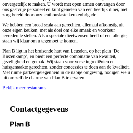
onvergetelijk te maken. U wordt met open armen ontvangen door
ons gastvrije personeel en kunt genieten van een heerlijk diner, met
zorg bereid door onze enthousiaste keukenbrigade.
We hebben een breed scala aan gerechten, allemaal afkomstig uit
onze eigen keuken, met als doel om elke smaak en voorkeur
tevreden te stellen. Als u speciale dieetwensen heeft of een allergie,
staan wij klaar om u tegemoet te komen.
Plan B ligt in het bruisende hart van Leusden, op het plein ‘De
Biezenkamp’, en biedt een perfecte combinatie van kwaliteit,
gezelligheid en gemak. Wij staan voor verse ingrediënten en
huisgemaakte gerechten, zonder concessies te doen aan de kwaliteit.
Met ruime parkeergelegenheid in de nabije omgeving, nodigen we u
uit om zelf de charme van Plan B te ervaren.
Bekijk meer restaurants
Leaflet
|
©
OpenStreetMap
contributors ©
CARTO
+
−
Contactgegevens
Plan B