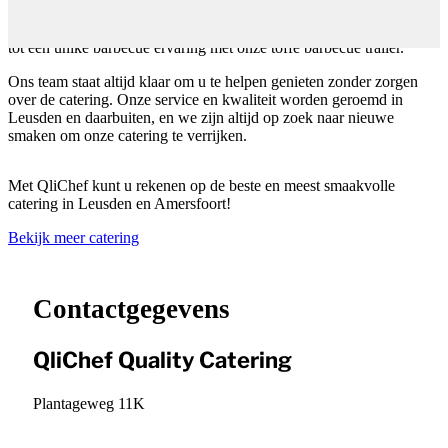
thuis als op de zaak. Ons assortiment, dat we met trots hebben
ontwikkeld, varieert van verrukkelijke lunches, borrel en tapasplank
tot een unike barbecue ervaring met onze toffe barbecue trailer.
Ons team staat altijd klaar om u te helpen genieten zonder zorgen
over de catering. Onze service en kwaliteit worden geroemd in
Leusden en daarbuiten, en we zijn altijd op zoek naar nieuwe
smaken om onze catering te verrijken.
Met QliChef kunt u rekenen op de beste en meest smaakvolle
catering in Leusden en Amersfoort!
Bekijk meer catering
Leaflet
|
©
OpenStreetMap
contributors ©
CARTO
+
−
Contactgegevens
QliChef Quality Catering
Plantageweg 11K