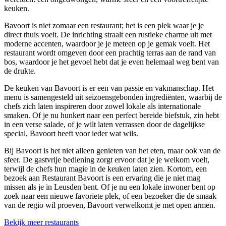
keuken.
Bavoort is niet zomaar een restaurant; het is een plek waar je je
direct thuis voelt. De inrichting straalt een rustieke charme uit met
moderne accenten, waardoor je je meteen op je gemak voelt. Het
restaurant wordt omgeven door een prachtig terras aan de rand van
bos, waardoor je het gevoel hebt dat je even helemaal weg bent van
de drukte.
De keuken van Bavoort is er een van passie en vakmanschap. Het
menu is samengesteld uit seizoensgebonden ingrediënten, waarbij de
chefs zich laten inspireren door zowel lokale als internationale
smaken. Of je nu hunkert naar een perfect bereide biefstuk, zin hebt
in een verse salade, of je wilt laten verrassen door de dagelijkse
special, Bavoort heeft voor ieder wat wils.
Bij Bavoort is het niet alleen genieten van het eten, maar ook van de
sfeer. De gastvrije bediening zorgt ervoor dat je je welkom voelt,
terwijl de chefs hun magie in de keuken laten zien. Kortom, een
bezoek aan Restaurant Bavoort is een ervaring die je niet mag
missen als je in Leusden bent. Of je nu een lokale inwoner bent op
zoek naar een nieuwe favoriete plek, of een bezoeker die de smaak
van de regio wil proeven, Bavoort verwelkomt je met open armen.
Bekijk meer restaurants
Leaflet
|
©
OpenStreetMap
contributors ©
CARTO