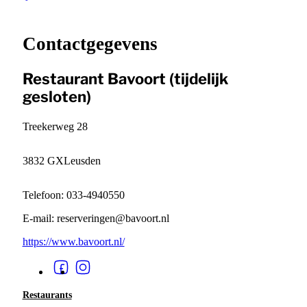
+
−
Contactgegevens
Restaurant Bavoort (tijdelijk
gesloten)
Treekerweg 28
3832 GX
Leusden
Telefoon: 033-4940550
E-mail: reserveringen@bavoort.nl
https://www.bavoort.nl/
Restaurants