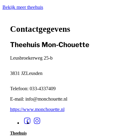
Bekijk meer theehuis
Leaflet
|
©
OpenStreetMap
contributors ©
CARTO
+
−
Contactgegevens
Theehuis Mon-Chouette
Leusbroekerweg 25-b
3831 JZ
Leusden
Telefoon: 033-4337409
E-mail: info@monchouette.nl
https://www.monchouette.nl
Theehuis