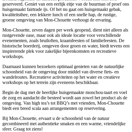
geserveerd. Geniet van een eerlijk eitje van de buurman of proef ons
huisgemaakt fairtrade ijs. Of het nu gaat om huisgemaakt gebak,
kwaliteitsthee, een lekkere lunch of een snelle hap, de rustige,
groene omgeving van Mon-Chouette verhoogt de ervaring.
Mon-Chouette, zeven dagen per week geopend, dient niet alleen als
rustgevende oase, maar ook als ideale locatie voor verschillende
evenementen, zoals bruiloften, kraamfeesten of familiefeesten. De
historische boerderij, omgeven door groen en water, biedt tevens een
inspirerende plek voor zakelijke bijeenkomsten en recreatieve
workshops.
Daarnaast kunnen bezoekers optimaal genieten van de natuurlijke
schoonheid van de omgeving door middel van diverse fiets- en
wandelroutes. Recreatieve activiteiten op het water en creatieve
workshops op het terrein zijn eveneens beschikbaar.
Begin de dag met de heerlijke huisgemaakte monchou-taart en voel
de zorg en aandacht die besteed wordt aan zowel het product als de
omgeving. Van high tea’s tot BBQ’s met vrienden, Mon-Chouette
biedt een breed scala aan arrangementen op reservering.
Bij Mon-Chouette, ervaart u de schoonheid van de natuur
gecombineerd met authentieke smaken en een warme, vriendelijke
sfeer. Graag tot ziens!