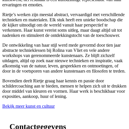
ervaringen en emoties.
Rietje’s werken zijn meestal abstract, vervaardigd met verschillende
technieken en materialen. Elk stuk heeft een unieke boodschap die
de kijker uitnodigt om de wereld vanuit haar perspectief te
verkennen. Haar kunst vereist soms uitleg, maar daagt altijd uit tot
nadenken en stimuleert de ontdekkingstocht van de toeschouwer.
De ontwikkeling van haar stijl werd mede gevormd door tien jaar
abstracte technieklessen bij Rolina van Vliet en vele andere
workshops van gerenommeerde kunstenaars. Ze blijft zichzelf
uitdagen, altijd op zoek naar nieuwe technieken en inspiratie, vaak
afkomstig van de natuur, leven, gesprekken en ontmoetingen, of
door in de voetsporen van andere kunstenaars en filosofen te treden.
Bovendien deelt Rietje graag haar kennis en passie door
schildercoaching aan te bieden, mensen te helpen zich uit te drukken
door middel van kleuren en vormen. Haar werk is beschikbaar voor
exposities, aankoop, huur of lening.
Bekijk meer kunst en cultuur
Leaflet
|
©
OpenStreetMap
contributors ©
CARTO
+
−
Contactgegevens