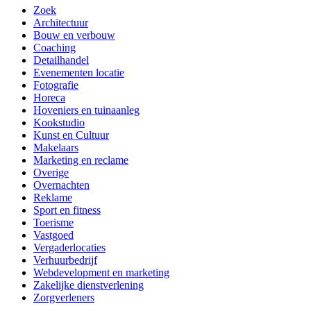
+
Zoek
Architectuur
−
Bouw en verbouw
Coaching
Detailhandel
Evenementen locatie
Fotografie
Horeca
Hoveniers en tuinaanleg
Kookstudio
Kunst en Cultuur
Makelaars
Marketing en reclame
Overige
Overnachten
Reklame
Sport en fitness
Toerisme
Vastgoed
Vergaderlocaties
Verhuurbedrijf
Webdevelopment en marketing
Zakelijke dienstverlening
Zorgverleners