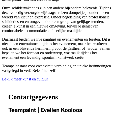
Onze schildervakanties zijn een andere bijzondere belevenis. Tijdens
deze volledig verzorgde vijfdaagse reizen dompel je je onder in een
wereld van kleur en expressie. Onder begeleiding van professionele
schilderlessen en omgeven door een groep van gelijkgestemden,
creëer je kunst in een nieuwe omgeving, terwijl je geniet van
comfortabele accommodatie en heerlijke maaltijden.
Daarnaast bieden we live painting op evenementen en feesten. Dit is
niet alleen entertainment tijdens het evenement, maar het resulteert
ook in een blijvende herinnering voor de gastheer of -vrouw. Samen
bepalen we het formaat en onderwerp, waarna ik tijdens het
evenement een levendig, spontaan kunstwerk creëer.
Teampaint staat voor creativiteit, verbinding en unieke herinneringen
vastgelegd in verf. Beleef het zelf!
Bekijk meer kunst en cultuur
Leaflet
|
©
OpenStreetMap
contributors ©
CARTO
+
−
Contactgegevens
Teampaint | Evelien Kooloos